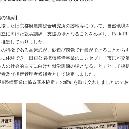
結の経緯】
近接した旧京都府農業総合研究所の跡地等について、自然環境
に向けた就労訓練・支援の場となることをめざし、Park-PF
を推進しておりました。
」の特徴である高床式が、砂遊び感覚で作業ができることから
単に体験でき、田辺公園拡張整備事業のコンセプト「市民が交
る人の社会的自立に向けた就労訓練の場となること」として採
定者及び指定管理者候補者として決定しました。
拡張整備事業に係る基本協定』の締結を取り交わしましたのでお