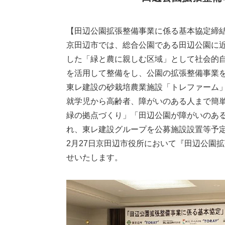
【田辺公園拡張整備事業に係る基本協定締
京田辺市では、総合公園である田辺公園に
した「緑と農に親しむ区域」として社会的自立
を活用して整備をし、公園の拡張整備事業
東レ建設の砂栽培農業施設「トレファーム
就学児から高齢者、障がいのある人まで簡
緑の拠点づくり」「田辺公園が障がいのあ
れ、東レ建設グループを公募施設設置等予
2月27日京田辺市役所において『田辺公園
せいたします。