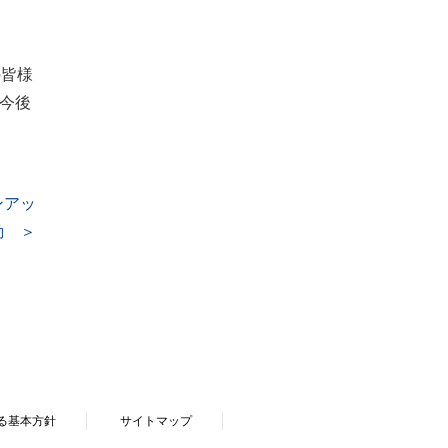
の皆様
今後
ンアッ
動 ＞
る基本方針
サイトマップ