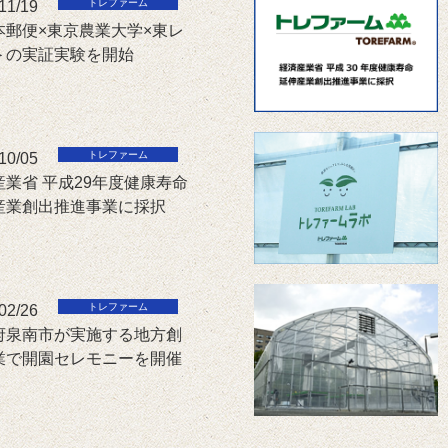
11/19
本郵便×東京農業大学×東レ
＞の実証実験を開始
10/05
産業省 平成29年度健康寿命
産業創出推進事業に採択
02/26
府泉南市が実施する地方創
業で開園セレモニーを開催