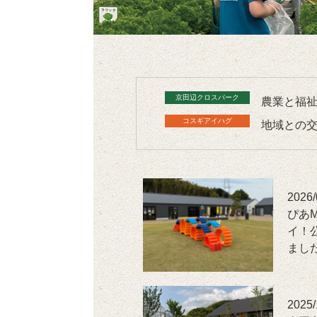
農業と福祉
地域との交
2026/
ぴあ
イ！
まし
2025/