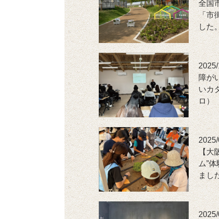
全国
「市
した
2025/
障が
いカ
ロ）
2025/
【大
ム”
まし
2025/