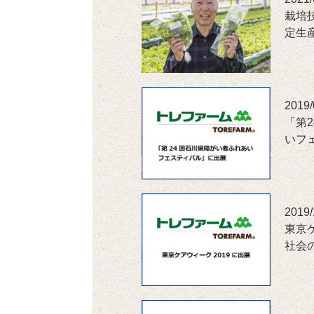
栽培
定生
2019/
「第
いフ
2019/
東京
社会