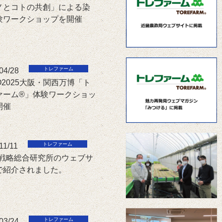
ノとコトの共創」による染
験ワークショップを開催
04/28
O2025大阪・関西万博「ト
ァーム®」体験ワークショッ
開催
11/11
G 戦略総合研究所のウェブサ
で紹介されました。
03/24