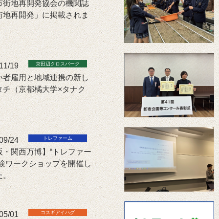
市街地再開発協会の機関誌
街地再開発」に掲載されま
。
11/19
い者雇用と地域連携の新し
タチ（京都橘大学×タナク
09/24
阪・関西万博】“トレファー
体験ワークショップを開催し
た。
05/01