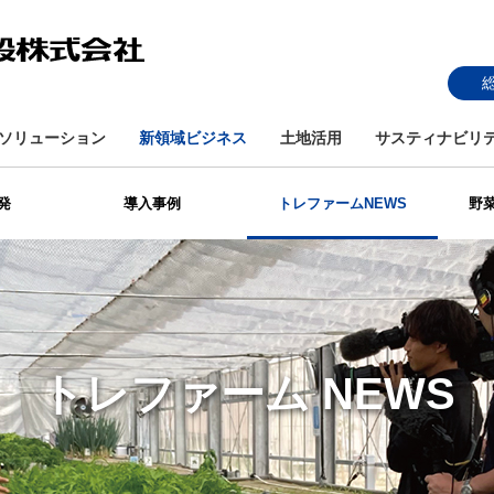
ソリューション
新領域ビジネス
土地活用
サスティナビリ
発
導入事例
トレファームNEWS
野
トレファーム NEWS