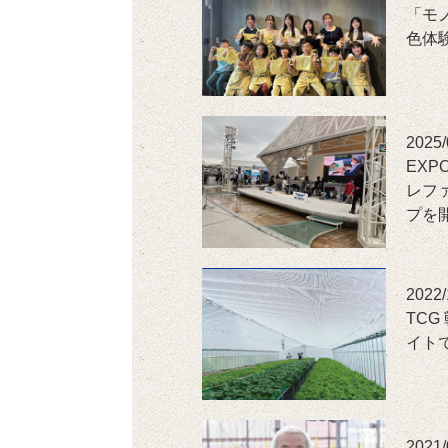
「モ
色体
2025/
EXP
レフ
プを
2022/
TC
イト
2021/